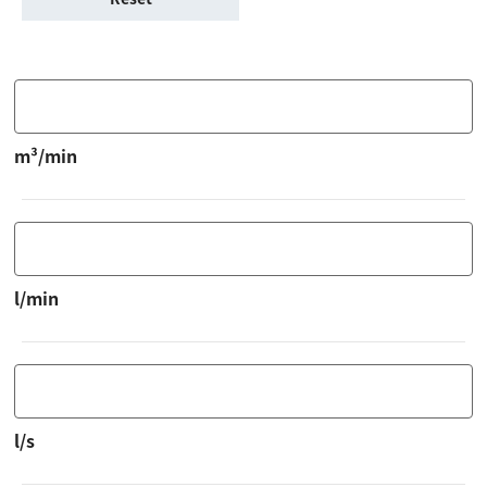
m³/min
l/min
l/s