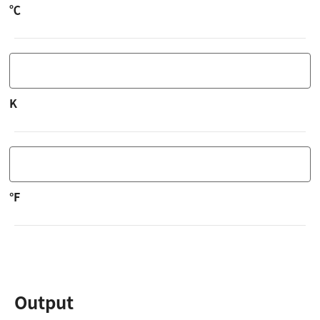
℃
K
°F
Output