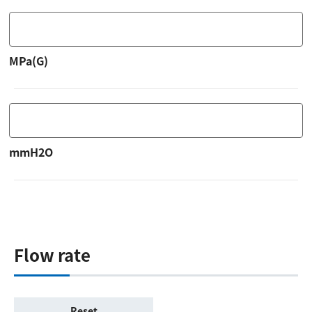
MPa(G)
mmH2O
Flow rate