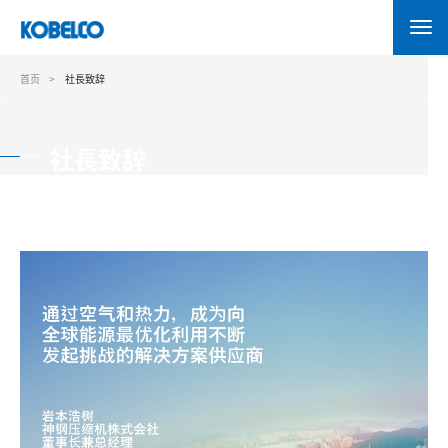
跳
转
到
主
首页
社長致辞
要
内
容
社長致辞