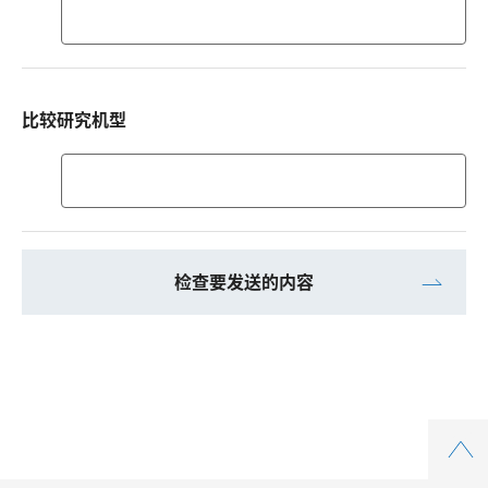
经
销
商
名
比较研究机型
称
必
比
须
（经
较
销
研
店
究
名
机
称
型
和
店
铺
Top
名