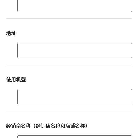
邮
政
编
码
地址
地
址
使用机型
使
用
机
型
经销商名称（经销店名称和店铺名称）